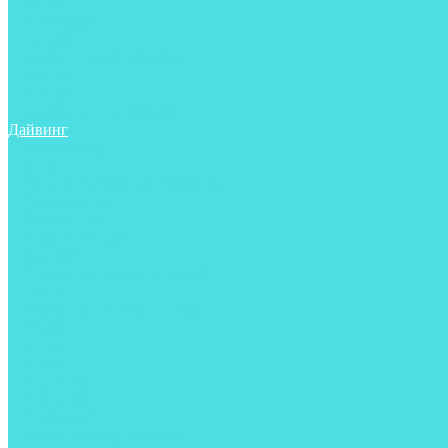
Ружья
Рукавицы
Трубки
Сумки, баулы, рюкзаки
Фонари
Чехлы
Шлема, подшлемники
Дайвинг
Аксессуары
Боты
Гидрокостюмы для дайвинга
Груза на ноги
Регуляторы
Компенсаторы
Балоны
Пояса и грузовые системы
Ласты
Майки, футболки, шорты
Маски
Ножи
Носки
Перчатки
Приборы
Рукавицы
Сумки, баулы, рюкзаки