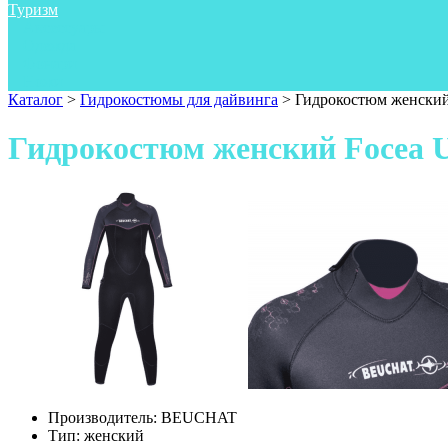
Туризм
Аксессуары
Одежда
Фонари
Ножи
Каталог
>
Гидрокостюмы для дайвинга
>
Гидрокостюм женский F
Гидрокостюм женский Focea Ul
Производитель:
BEUCHAT
Тип:
женский