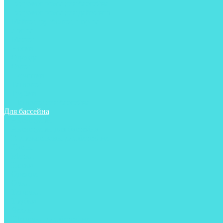
Гидрокостюмы для бассейна
Гидрокостюмы для дайвинга
Майки, футболки, шорты
Ласты
Маски
Носки
Одежда
Очки
Перчатки
Тапочки
Трубки
Шапочки для бассейна
Для бассейна
Аксессуары
Аксессуары для бассейна
Гидрокостюмы для бассейна
Ласты
Маски
Носки
Одежда
Очки
Тапочки
Трубки
Чехлы
Шапочки для бассейна