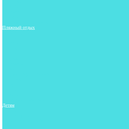
Тапочки
Трубки
Фонари
Чехлы
Шлема, подшлемники
Пляжный отдых
Аксессуары
Боты
Ласты
Маски
Носки
Одежда
Перчатки
Очки
Сумки, баулы, рюкзаки
Тапочки
Трубки
Фонари
Чехлы
Шапочки, банданы
Детям
Боты
Аксессуары
Аксессуары для бассейна
Боты