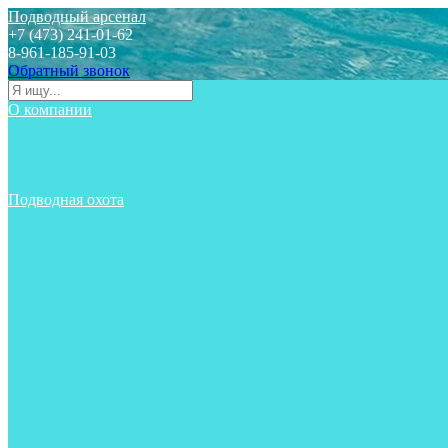
Подводный арсенал
+7 (473) 241-01-62
8-961-185-91-03
Обратный звонок
О компании
Статьи
Новости
Отзывы
Контакты
Подводная охота
Аксессуары
Аксессуары для ружей
Гидрокостюмы для охоты
Груза на ноги
Ласты
Пояса и грузовые системы
Майки, футболки, шорты
Маски
Ножи
Носки
Одежда
Перчатки
Приборы