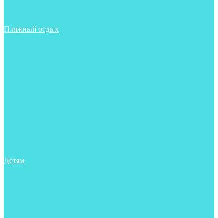
Фонари
Чехлы
Шлема, подшлемники
Пляжный отдых
Аксессуары
Боты
Ласты
Маски
Носки
Одежда
Перчатки
Очки
Сумки, баулы, рюкзаки
Тапочки
Трубки
Фонари
Чехлы
Шапочки, банданы
Детям
Боты
Аксессуары
Аксессуары для бассейна
Боты
Гидрокостюмы для бассейна
Гидрокостюмы для дайвинга