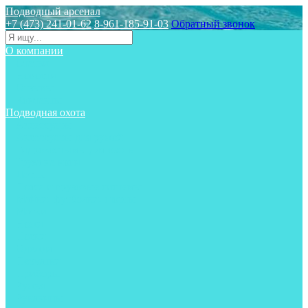
Подводный арсенал
+7 (473) 241-01-62
8-961-185-91-03
Обратный звонок
О компании
Статьи
Новости
Отзывы
Контакты
Подводная охота
Аксессуары
Аксессуары для ружей
Гидрокостюмы для охоты
Груза на ноги
Ласты
Пояса и грузовые системы
Майки, футболки, шорты
Маски
Ножи
Носки
Одежда
Перчатки
Приборы
Ружья
Рукавицы