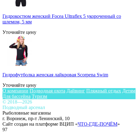
Гидрокостюм женский Focea Ultraflex 5 укороченный со
шлемом, 5 мм
Уточняйте цену
Гидрофутболка женская лайкровая Scorpena Swim
Уточняйте цену
О компании
Подводная охота
Дайвинг
Пляжный отдых
Детям
Для бассейна
Туризм
© 2018—2026
Подводный арсенал
Рыболовные магазины
г. Воронеж, пр-т Ленинский, 10
Сайт создан на платформе ВЦИП «
ЧТО-ГДЕ-ПОЧЁМ
»
97