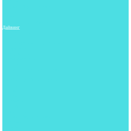
Трубки
Сумки, баулы, рюкзаки
Фонари
Чехлы
Шлема, подшлемники
Дайвинг
Аксессуары
Боты
Гидрокостюмы для дайвинга
Груза на ноги
Регуляторы
Компенсаторы
Балоны
Пояса и грузовые системы
Ласты
Майки, футболки, шорты
Маски
Ножи
Носки
Перчатки
Приборы
Рукавицы
Сумки, баулы, рюкзаки
Тапочки
Трубки