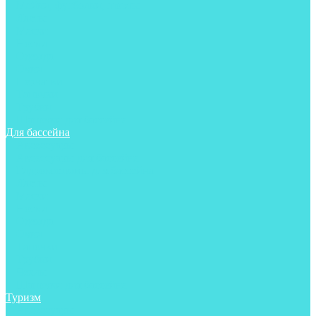
Майки, футболки, шорты
Ласты
Маски
Носки
Одежда
Очки
Перчатки
Тапочки
Трубки
Шапочки для бассейна
Для бассейна
Аксессуары
Аксессуары для бассейна
Гидрокостюмы для бассейна
Ласты
Маски
Носки
Одежда
Очки
Тапочки
Трубки
Чехлы
Шапочки для бассейна
Туризм
Аксессуары