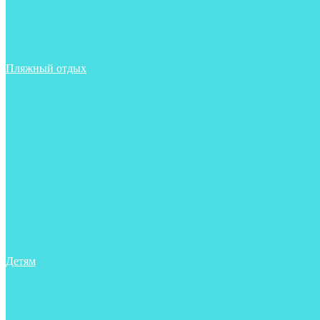
Тапочки
Трубки
Фонари
Чехлы
Шлема, подшлемники
Пляжный отдых
Аксессуары
Боты
Ласты
Маски
Носки
Одежда
Перчатки
Очки
Сумки, баулы, рюкзаки
Тапочки
Трубки
Фонари
Чехлы
Шапочки, банданы
Детям
Боты
Аксессуары
Аксессуары для бассейна
Боты