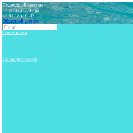
Подводный арсенал
+7 (473) 241-01-62
8-961-185-91-03
Обратный звонок
О компании
Статьи
Новости
Отзывы
Контакты
Подводная охота
Аксессуары
Аксессуары для ружей
Гидрокостюмы для охоты
Груза на ноги
Ласты
Пояса и грузовые системы
Майки, футболки, шорты
Маски
Ножи
Носки
Одежда
Перчатки
Приборы