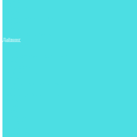
Ружья
Рукавицы
Трубки
Сумки, баулы, рюкзаки
Фонари
Чехлы
Шлема, подшлемники
Дайвинг
Аксессуары
Боты
Гидрокостюмы для дайвинга
Груза на ноги
Регуляторы
Компенсаторы
Балоны
Пояса и грузовые системы
Ласты
Майки, футболки, шорты
Маски
Ножи
Носки
Перчатки
Приборы
Рукавицы
Сумки, баулы, рюкзаки