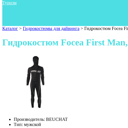
Туризм
Аксессуары
Одежда
Фонари
Ножи
Каталог
>
Гидрокостюмы для дайвинга
>
Гидрокостюм Focea Fir
Гидрокостюм Focea First Man,
Производитель:
BEUCHAT
Тип:
мужской