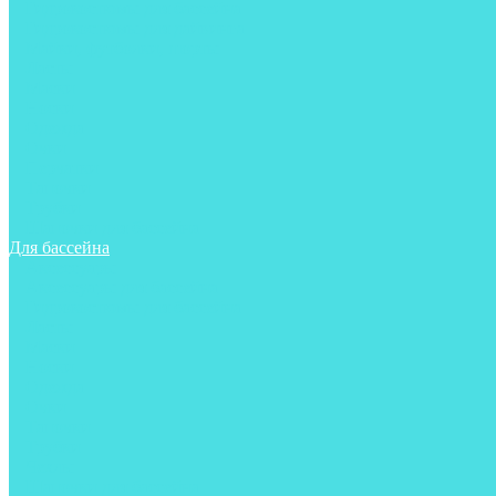
Гидрокостюмы для бассейна
Гидрокостюмы для дайвинга
Майки, футболки, шорты
Ласты
Маски
Носки
Одежда
Очки
Перчатки
Тапочки
Трубки
Шапочки для бассейна
Для бассейна
Аксессуары
Аксессуары для бассейна
Гидрокостюмы для бассейна
Ласты
Маски
Носки
Одежда
Очки
Тапочки
Трубки
Чехлы
Шапочки для бассейна