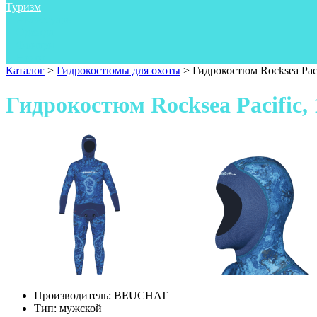
Туризм
Аксессуары
Одежда
Фонари
Ножи
Каталог
>
Гидрокостюмы для охоты
>
Гидрокостюм Rocksea Paci
Гидрокостюм Rocksea Pacific, 
Производитель:
BEUCHAT
Тип:
мужской