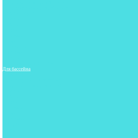
Гидрокостюмы для бассейна
Гидрокостюмы для дайвинга
Майки, футболки, шорты
Ласты
Маски
Носки
Одежда
Очки
Перчатки
Тапочки
Трубки
Шапочки для бассейна
Для бассейна
Аксессуары
Аксессуары для бассейна
Гидрокостюмы для бассейна
Ласты
Маски
Носки
Одежда
Очки
Тапочки
Трубки
Чехлы
Шапочки для бассейна