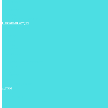
Тапочки
Трубки
Фонари
Чехлы
Шлема, подшлемники
Пляжный отдых
Аксессуары
Боты
Ласты
Маски
Носки
Одежда
Перчатки
Очки
Сумки, баулы, рюкзаки
Тапочки
Трубки
Фонари
Чехлы
Шапочки, банданы
Детям
Боты
Аксессуары
Аксессуары для бассейна
Боты