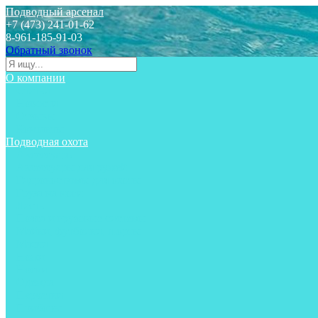
Подводный арсенал
+7 (473) 241-01-62
8-961-185-91-03
Обратный звонок
О компании
Статьи
Новости
Отзывы
Контакты
Подводная охота
Аксессуары
Аксессуары для ружей
Гидрокостюмы для охоты
Груза на ноги
Ласты
Пояса и грузовые системы
Майки, футболки, шорты
Маски
Ножи
Носки
Одежда
Перчатки
Приборы