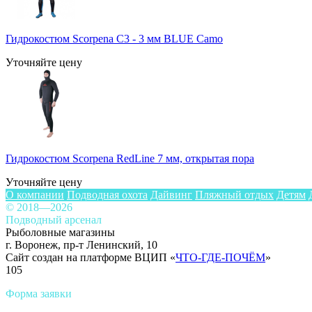
Гидрокостюм Scorpena C3 - 3 мм BLUE Camo
Уточняйте цену
Гидрокостюм Scorpena RedLine 7 мм, открытая пора
Уточняйте цену
О компании
Подводная охота
Дайвинг
Пляжный отдых
Детям
© 2018—2026
Подводный арсенал
Рыболовные магазины
г. Воронеж, пр-т Ленинский, 10
Сайт создан на платформе ВЦИП «
ЧТО-ГДЕ-ПОЧЁМ
»
105
Форма заявки