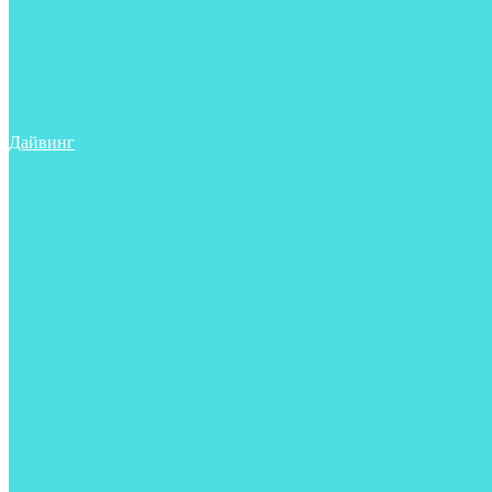
Ружья
Рукавицы
Трубки
Сумки, баулы, рюкзаки
Фонари
Чехлы
Шлема, подшлемники
Дайвинг
Аксессуары
Боты
Гидрокостюмы для дайвинга
Груза на ноги
Регуляторы
Компенсаторы
Балоны
Пояса и грузовые системы
Ласты
Майки, футболки, шорты
Маски
Ножи
Носки
Перчатки
Приборы
Рукавицы
Сумки, баулы, рюкзаки