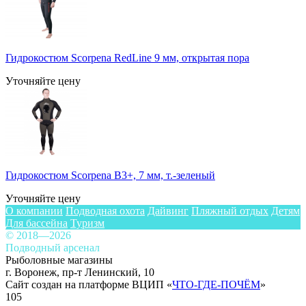
Гидрокостюм Scorpena RedLine 9 мм, открытая пора
Уточняйте цену
Гидрокостюм Scorpena B3+, 7 мм, т.-зеленый
Уточняйте цену
О компании
Подводная охота
Дайвинг
Пляжный отдых
Детям
Для бассейна
Туризм
© 2018—2026
Подводный арсенал
Рыболовные магазины
г. Воронеж, пр-т Ленинский, 10
Сайт создан на платформе ВЦИП «
ЧТО-ГДЕ-ПОЧЁМ
»
105