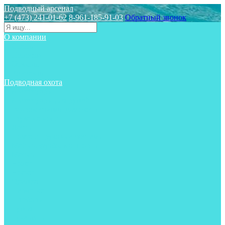
Подводный арсенал
+7 (473) 241-01-62
8-961-185-91-03
Обратный звонок
О компании
Статьи
Новости
Отзывы
Контакты
Подводная охота
Аксессуары
Аксессуары для ружей
Гидрокостюмы для охоты
Груза на ноги
Ласты
Пояса и грузовые системы
Майки, футболки, шорты
Маски
Ножи
Носки
Одежда
Перчатки
Приборы
Ружья
Рукавицы