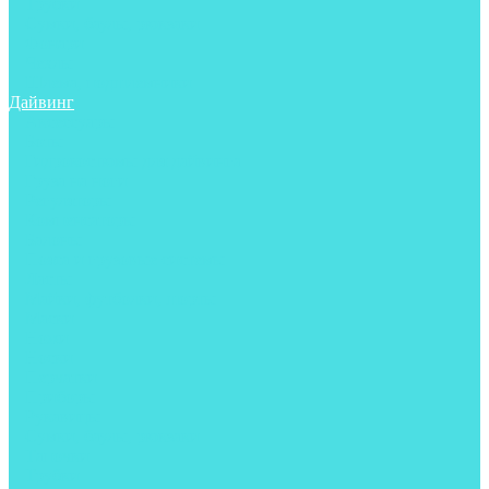
Трубки
Сумки, баулы, рюкзаки
Фонари
Чехлы
Шлема, подшлемники
Дайвинг
Аксессуары
Боты
Гидрокостюмы для дайвинга
Груза на ноги
Регуляторы
Компенсаторы
Балоны
Пояса и грузовые системы
Ласты
Майки, футболки, шорты
Маски
Ножи
Носки
Перчатки
Приборы
Рукавицы
Сумки, баулы, рюкзаки
Тапочки
Трубки