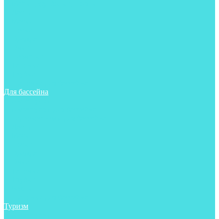
Майки, футболки, шорты
Ласты
Маски
Носки
Одежда
Очки
Перчатки
Тапочки
Трубки
Шапочки для бассейна
Для бассейна
Аксессуары
Аксессуары для бассейна
Гидрокостюмы для бассейна
Ласты
Маски
Носки
Одежда
Очки
Тапочки
Трубки
Чехлы
Шапочки для бассейна
Туризм
Аксессуары