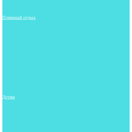
Фонари
Чехлы
Шлема, подшлемники
Пляжный отдых
Аксессуары
Боты
Ласты
Маски
Носки
Одежда
Перчатки
Очки
Сумки, баулы, рюкзаки
Тапочки
Трубки
Фонари
Чехлы
Шапочки, банданы
Детям
Боты
Аксессуары
Аксессуары для бассейна
Боты
Гидрокостюмы для бассейна
Гидрокостюмы для дайвинга