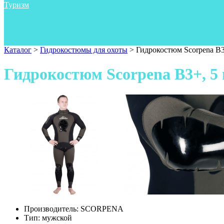
Туризм
Аксессуары
Одежда
Фонари
Ножи
Каталог
>
Гидрокостюмы для охоты
>
Гидрокостюм Scorpena B3+
Гидрокостюм Scorpena B3+, 5 
Производитель:
SCORPENA
Тип:
мужской