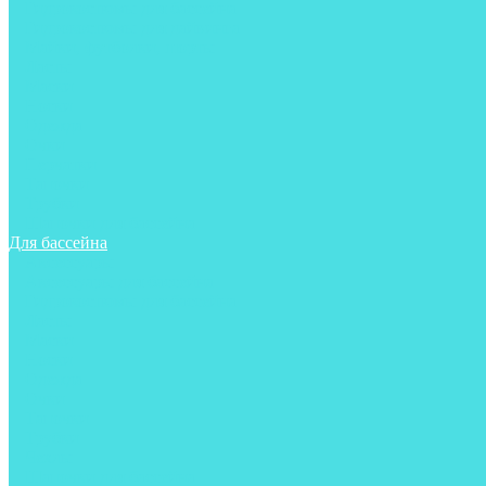
Гидрокостюмы для бассейна
Гидрокостюмы для дайвинга
Майки, футболки, шорты
Ласты
Маски
Носки
Одежда
Очки
Перчатки
Тапочки
Трубки
Шапочки для бассейна
Для бассейна
Аксессуары
Аксессуары для бассейна
Гидрокостюмы для бассейна
Ласты
Маски
Носки
Одежда
Очки
Тапочки
Трубки
Чехлы
Шапочки для бассейна