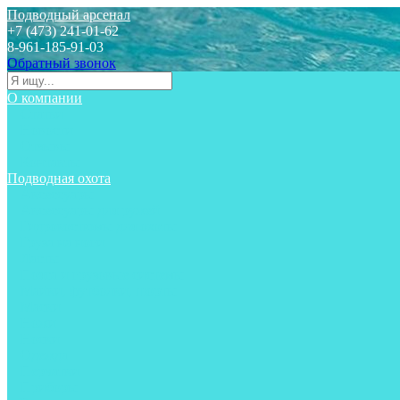
Подводный арсенал
+7 (473) 241-01-62
8-961-185-91-03
Обратный звонок
О компании
Статьи
Новости
Отзывы
Контакты
Подводная охота
Аксессуары
Аксессуары для ружей
Гидрокостюмы для охоты
Груза на ноги
Ласты
Пояса и грузовые системы
Майки, футболки, шорты
Маски
Ножи
Носки
Одежда
Перчатки
Приборы