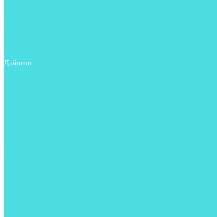
Ружья
Рукавицы
Трубки
Сумки, баулы, рюкзаки
Фонари
Чехлы
Шлема, подшлемники
Дайвинг
Аксессуары
Боты
Гидрокостюмы для дайвинга
Груза на ноги
Регуляторы
Компенсаторы
Балоны
Пояса и грузовые системы
Ласты
Майки, футболки, шорты
Маски
Ножи
Носки
Перчатки
Приборы
Рукавицы
Сумки, баулы, рюкзаки