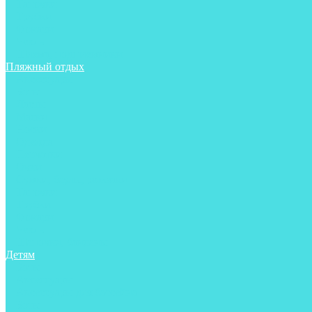
Тапочки
Трубки
Фонари
Чехлы
Шлема, подшлемники
Пляжный отдых
Аксессуары
Боты
Ласты
Маски
Носки
Одежда
Перчатки
Очки
Сумки, баулы, рюкзаки
Тапочки
Трубки
Фонари
Чехлы
Шапочки, банданы
Детям
Боты
Аксессуары
Аксессуары для бассейна
Боты