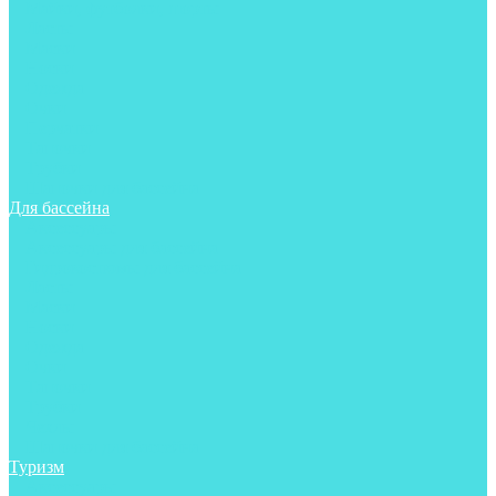
Майки, футболки, шорты
Ласты
Маски
Носки
Одежда
Очки
Перчатки
Тапочки
Трубки
Шапочки для бассейна
Для бассейна
Аксессуары
Аксессуары для бассейна
Гидрокостюмы для бассейна
Ласты
Маски
Носки
Одежда
Очки
Тапочки
Трубки
Чехлы
Шапочки для бассейна
Туризм
Аксессуары