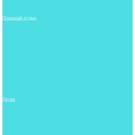
Фонари
Чехлы
Шлема, подшлемники
Пляжный отдых
Аксессуары
Боты
Ласты
Маски
Носки
Одежда
Перчатки
Очки
Сумки, баулы, рюкзаки
Тапочки
Трубки
Фонари
Чехлы
Шапочки, банданы
Детям
Боты
Аксессуары
Аксессуары для бассейна
Боты
Гидрокостюмы для бассейна
Гидрокостюмы для дайвинга