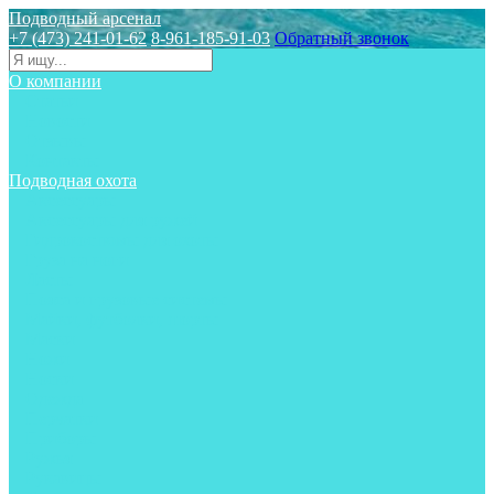
Подводный арсенал
+7 (473) 241-01-62
8-961-185-91-03
Обратный звонок
О компании
Статьи
Новости
Отзывы
Контакты
Подводная охота
Аксессуары
Аксессуары для ружей
Гидрокостюмы для охоты
Груза на ноги
Ласты
Пояса и грузовые системы
Майки, футболки, шорты
Маски
Ножи
Носки
Одежда
Перчатки
Приборы
Ружья
Рукавицы