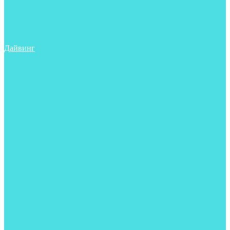
Трубки
Сумки, баулы, рюкзаки
Фонари
Чехлы
Шлема, подшлемники
Дайвинг
Аксессуары
Боты
Гидрокостюмы для дайвинга
Груза на ноги
Регуляторы
Компенсаторы
Балоны
Пояса и грузовые системы
Ласты
Майки, футболки, шорты
Маски
Ножи
Носки
Перчатки
Приборы
Рукавицы
Сумки, баулы, рюкзаки
Тапочки
Трубки