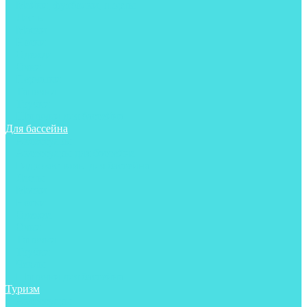
Майки, футболки, шорты
Ласты
Маски
Носки
Одежда
Очки
Перчатки
Тапочки
Трубки
Шапочки для бассейна
Для бассейна
Аксессуары
Аксессуары для бассейна
Гидрокостюмы для бассейна
Ласты
Маски
Носки
Одежда
Очки
Тапочки
Трубки
Чехлы
Шапочки для бассейна
Туризм
Аксессуары