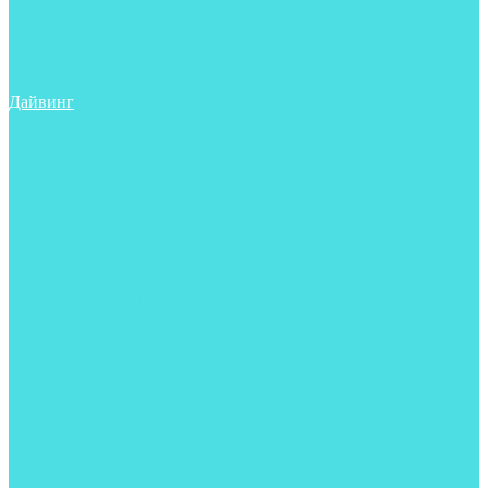
Трубки
Сумки, баулы, рюкзаки
Фонари
Чехлы
Шлема, подшлемники
Дайвинг
Аксессуары
Боты
Гидрокостюмы для дайвинга
Груза на ноги
Регуляторы
Компенсаторы
Балоны
Пояса и грузовые системы
Ласты
Майки, футболки, шорты
Маски
Ножи
Носки
Перчатки
Приборы
Рукавицы
Сумки, баулы, рюкзаки
Тапочки
Трубки