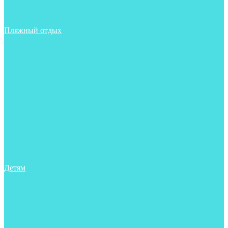
Фонари
Чехлы
Шлема, подшлемники
Пляжный отдых
Аксессуары
Боты
Ласты
Маски
Носки
Одежда
Перчатки
Очки
Сумки, баулы, рюкзаки
Тапочки
Трубки
Фонари
Чехлы
Шапочки, банданы
Детям
Боты
Аксессуары
Аксессуары для бассейна
Боты
Гидрокостюмы для бассейна
Гидрокостюмы для дайвинга