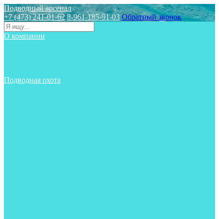
Подводный арсенал
+7 (473) 241-01-62
8-961-185-91-03
Обратный звонок
О компании
Статьи
Новости
Отзывы
Контакты
Подводная охота
Аксессуары
Аксессуары для ружей
Гидрокостюмы для охоты
Груза на ноги
Ласты
Пояса и грузовые системы
Майки, футболки, шорты
Маски
Ножи
Носки
Одежда
Перчатки
Приборы
Ружья
Рукавицы