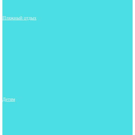
Фонари
Чехлы
Шлема, подшлемники
Пляжный отдых
Аксессуары
Боты
Ласты
Маски
Носки
Одежда
Перчатки
Очки
Сумки, баулы, рюкзаки
Тапочки
Трубки
Фонари
Чехлы
Шапочки, банданы
Детям
Боты
Аксессуары
Аксессуары для бассейна
Боты
Гидрокостюмы для бассейна
Гидрокостюмы для дайвинга