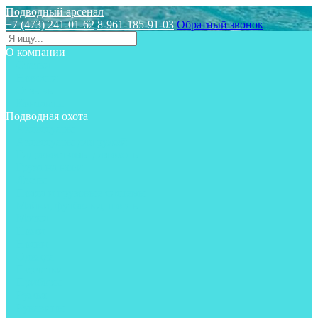
Подводный арсенал
+7 (473) 241-01-62
8-961-185-91-03
Обратный звонок
О компании
Статьи
Новости
Отзывы
Контакты
Подводная охота
Аксессуары
Аксессуары для ружей
Гидрокостюмы для охоты
Груза на ноги
Ласты
Пояса и грузовые системы
Майки, футболки, шорты
Маски
Ножи
Носки
Одежда
Перчатки
Приборы
Ружья
Рукавицы