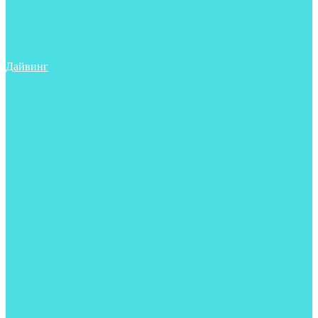
Трубки
Сумки, баулы, рюкзаки
Фонари
Чехлы
Шлема, подшлемники
Дайвинг
Аксессуары
Боты
Гидрокостюмы для дайвинга
Груза на ноги
Регуляторы
Компенсаторы
Балоны
Пояса и грузовые системы
Ласты
Майки, футболки, шорты
Маски
Ножи
Носки
Перчатки
Приборы
Рукавицы
Сумки, баулы, рюкзаки
Тапочки
Трубки