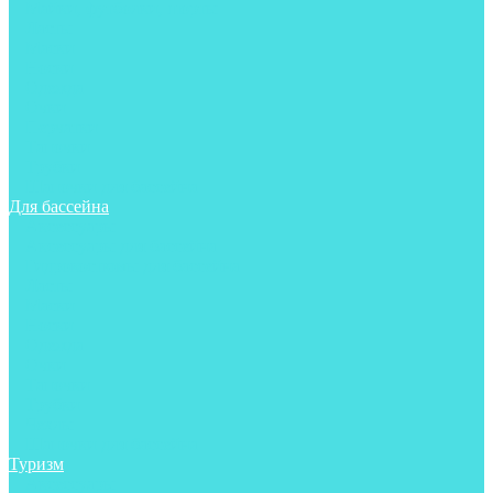
Майки, футболки, шорты
Ласты
Маски
Носки
Одежда
Очки
Перчатки
Тапочки
Трубки
Шапочки для бассейна
Для бассейна
Аксессуары
Аксессуары для бассейна
Гидрокостюмы для бассейна
Ласты
Маски
Носки
Одежда
Очки
Тапочки
Трубки
Чехлы
Шапочки для бассейна
Туризм
Аксессуары