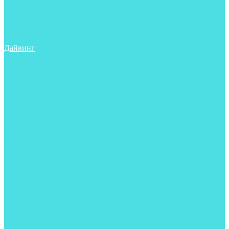
Трубки
Сумки, баулы, рюкзаки
Фонари
Чехлы
Шлема, подшлемники
Дайвинг
Аксессуары
Боты
Гидрокостюмы для дайвинга
Груза на ноги
Регуляторы
Компенсаторы
Балоны
Пояса и грузовые системы
Ласты
Майки, футболки, шорты
Маски
Ножи
Носки
Перчатки
Приборы
Рукавицы
Сумки, баулы, рюкзаки
Тапочки
Трубки