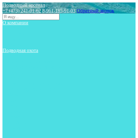
Подводный арсенал
+7 (473) 241-01-62
8-961-185-91-03
Обратный звонок
О компании
Статьи
Новости
Отзывы
Контакты
Подводная охота
Аксессуары
Аксессуары для ружей
Гидрокостюмы для охоты
Груза на ноги
Ласты
Пояса и грузовые системы
Майки, футболки, шорты
Маски
Ножи
Носки
Одежда
Перчатки
Приборы
Ружья
Рукавицы