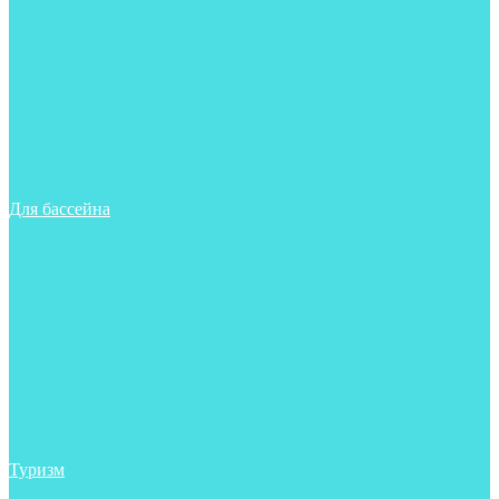
Майки, футболки, шорты
Ласты
Маски
Носки
Одежда
Очки
Перчатки
Тапочки
Трубки
Шапочки для бассейна
Для бассейна
Аксессуары
Аксессуары для бассейна
Гидрокостюмы для бассейна
Ласты
Маски
Носки
Одежда
Очки
Тапочки
Трубки
Чехлы
Шапочки для бассейна
Туризм
Аксессуары