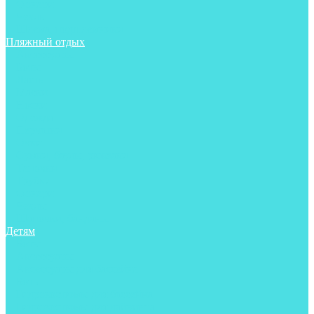
Фонари
Чехлы
Шлема, подшлемники
Пляжный отдых
Аксессуары
Боты
Ласты
Маски
Носки
Одежда
Перчатки
Очки
Сумки, баулы, рюкзаки
Тапочки
Трубки
Фонари
Чехлы
Шапочки, банданы
Детям
Боты
Аксессуары
Аксессуары для бассейна
Боты
Гидрокостюмы для бассейна
Гидрокостюмы для дайвинга