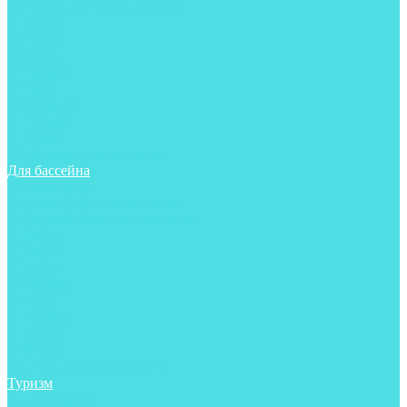
Майки, футболки, шорты
Ласты
Маски
Носки
Одежда
Очки
Перчатки
Тапочки
Трубки
Шапочки для бассейна
Для бассейна
Аксессуары
Аксессуары для бассейна
Гидрокостюмы для бассейна
Ласты
Маски
Носки
Одежда
Очки
Тапочки
Трубки
Чехлы
Шапочки для бассейна
Туризм
Аксессуары