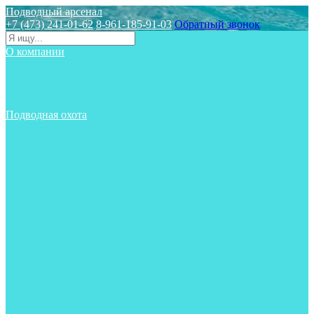
Подводный арсенал
+7 (473) 241-01-62
8-961-185-91-03
Обратный звонок
О компании
Статьи
Новости
Отзывы
Контакты
Подводная охота
Аксессуары
Аксессуары для ружей
Гидрокостюмы для охоты
Груза на ноги
Ласты
Пояса и грузовые системы
Майки, футболки, шорты
Маски
Ножи
Носки
Одежда
Перчатки
Приборы
Ружья
Рукавицы