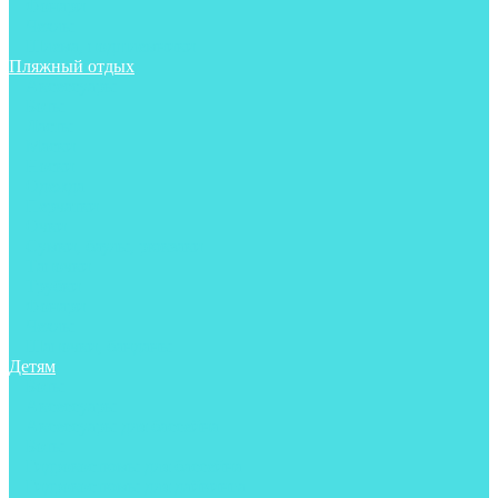
Фонари
Чехлы
Шлема, подшлемники
Пляжный отдых
Аксессуары
Боты
Ласты
Маски
Носки
Одежда
Перчатки
Очки
Сумки, баулы, рюкзаки
Тапочки
Трубки
Фонари
Чехлы
Шапочки, банданы
Детям
Боты
Аксессуары
Аксессуары для бассейна
Боты
Гидрокостюмы для бассейна
Гидрокостюмы для дайвинга