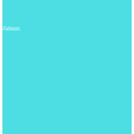
Трубки
Сумки, баулы, рюкзаки
Фонари
Чехлы
Шлема, подшлемники
Дайвинг
Аксессуары
Боты
Гидрокостюмы для дайвинга
Груза на ноги
Регуляторы
Компенсаторы
Балоны
Пояса и грузовые системы
Ласты
Майки, футболки, шорты
Маски
Ножи
Носки
Перчатки
Приборы
Рукавицы
Сумки, баулы, рюкзаки
Тапочки
Трубки