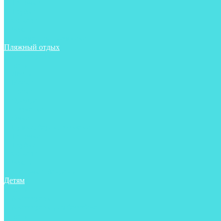
Тапочки
Трубки
Фонари
Чехлы
Шлема, подшлемники
Пляжный отдых
Аксессуары
Боты
Ласты
Маски
Носки
Одежда
Перчатки
Очки
Сумки, баулы, рюкзаки
Тапочки
Трубки
Фонари
Чехлы
Шапочки, банданы
Детям
Боты
Аксессуары
Аксессуары для бассейна
Боты