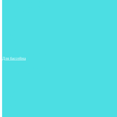
Гидрокостюмы для бассейна
Гидрокостюмы для дайвинга
Майки, футболки, шорты
Ласты
Маски
Носки
Одежда
Очки
Перчатки
Тапочки
Трубки
Шапочки для бассейна
Для бассейна
Аксессуары
Аксессуары для бассейна
Гидрокостюмы для бассейна
Ласты
Маски
Носки
Одежда
Очки
Тапочки
Трубки
Чехлы
Шапочки для бассейна