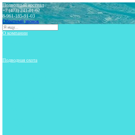
Подводный арсенал
+7 (473) 241-01-62
8-961-185-91-03
Обратный звонок
О компании
Статьи
Новости
Отзывы
Контакты
Подводная охота
Аксессуары
Аксессуары для ружей
Гидрокостюмы для охоты
Груза на ноги
Ласты
Пояса и грузовые системы
Майки, футболки, шорты
Маски
Ножи
Носки
Одежда
Перчатки
Приборы