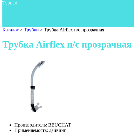
Туризм
Аксессуары
Одежда
Фонари
Ножи
Каталог
>
Трубки
>
Трубка Airflex п/с прозрачная
Трубка Airflex п/с прозрачная
Производитель:
BEUCHAT
Применяемость:
дайвинг