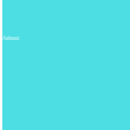
Ружья
Рукавицы
Трубки
Сумки, баулы, рюкзаки
Фонари
Чехлы
Шлема, подшлемники
Дайвинг
Аксессуары
Боты
Гидрокостюмы для дайвинга
Груза на ноги
Регуляторы
Компенсаторы
Балоны
Пояса и грузовые системы
Ласты
Майки, футболки, шорты
Маски
Ножи
Носки
Перчатки
Приборы
Рукавицы
Сумки, баулы, рюкзаки