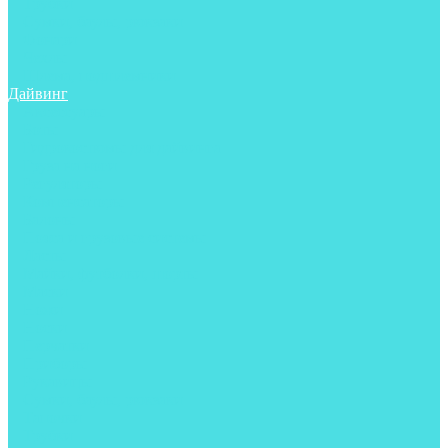
Трубки
Сумки, баулы, рюкзаки
Фонари
Чехлы
Шлема, подшлемники
Дайвинг
Аксессуары
Боты
Гидрокостюмы для дайвинга
Груза на ноги
Регуляторы
Компенсаторы
Балоны
Пояса и грузовые системы
Ласты
Майки, футболки, шорты
Маски
Ножи
Носки
Перчатки
Приборы
Рукавицы
Сумки, баулы, рюкзаки
Тапочки
Трубки