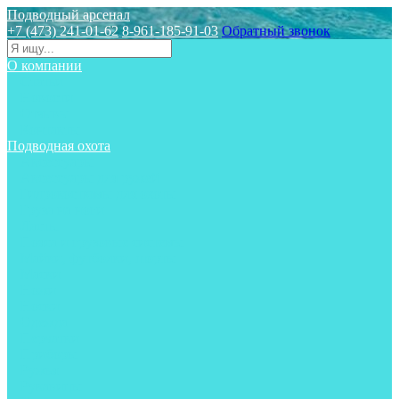
Подводный арсенал
+7 (473) 241-01-62
8-961-185-91-03
Обратный звонок
О компании
Статьи
Новости
Отзывы
Контакты
Подводная охота
Аксессуары
Аксессуары для ружей
Гидрокостюмы для охоты
Груза на ноги
Ласты
Пояса и грузовые системы
Майки, футболки, шорты
Маски
Ножи
Носки
Одежда
Перчатки
Приборы
Ружья
Рукавицы