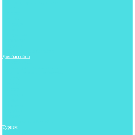
Майки, футболки, шорты
Ласты
Маски
Носки
Одежда
Очки
Перчатки
Тапочки
Трубки
Шапочки для бассейна
Для бассейна
Аксессуары
Аксессуары для бассейна
Гидрокостюмы для бассейна
Ласты
Маски
Носки
Одежда
Очки
Тапочки
Трубки
Чехлы
Шапочки для бассейна
Туризм
Аксессуары