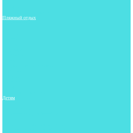
Фонари
Чехлы
Шлема, подшлемники
Пляжный отдых
Аксессуары
Боты
Ласты
Маски
Носки
Одежда
Перчатки
Очки
Сумки, баулы, рюкзаки
Тапочки
Трубки
Фонари
Чехлы
Шапочки, банданы
Детям
Боты
Аксессуары
Аксессуары для бассейна
Боты
Гидрокостюмы для бассейна
Гидрокостюмы для дайвинга