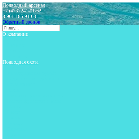
Подводный арсенал
+7 (473) 241-01-62
8-961-185-91-03
Обратный звонок
О компании
Статьи
Новости
Отзывы
Контакты
Подводная охота
Аксессуары
Аксессуары для ружей
Гидрокостюмы для охоты
Груза на ноги
Ласты
Пояса и грузовые системы
Майки, футболки, шорты
Маски
Ножи
Носки
Одежда
Перчатки
Приборы