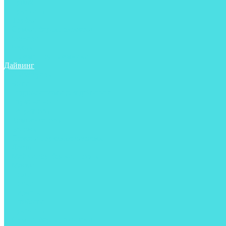
Ружья
Рукавицы
Трубки
Сумки, баулы, рюкзаки
Фонари
Чехлы
Шлема, подшлемники
Дайвинг
Аксессуары
Боты
Гидрокостюмы для дайвинга
Груза на ноги
Регуляторы
Компенсаторы
Балоны
Пояса и грузовые системы
Ласты
Майки, футболки, шорты
Маски
Ножи
Носки
Перчатки
Приборы
Рукавицы
Сумки, баулы, рюкзаки