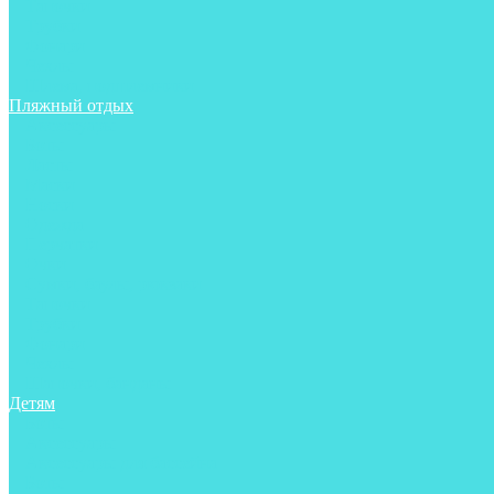
Тапочки
Трубки
Фонари
Чехлы
Шлема, подшлемники
Пляжный отдых
Аксессуары
Боты
Ласты
Маски
Носки
Одежда
Перчатки
Очки
Сумки, баулы, рюкзаки
Тапочки
Трубки
Фонари
Чехлы
Шапочки, банданы
Детям
Боты
Аксессуары
Аксессуары для бассейна
Боты