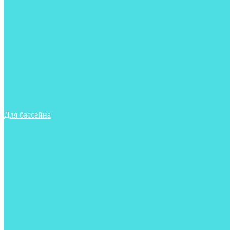
Гидрокостюмы для бассейна
Гидрокостюмы для дайвинга
Майки, футболки, шорты
Ласты
Маски
Носки
Одежда
Очки
Перчатки
Тапочки
Трубки
Шапочки для бассейна
Для бассейна
Аксессуары
Аксессуары для бассейна
Гидрокостюмы для бассейна
Ласты
Маски
Носки
Одежда
Очки
Тапочки
Трубки
Чехлы
Шапочки для бассейна