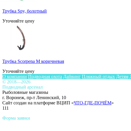
Трубка Spy, болотный
Уточняйте цену
Трубка Scorpena M коричневая
Уточняйте цену
О компании
Подводная охота
Дайвинг
Пляжный отдых
Детям
© 2018—2026
Подводный арсенал
Рыболовные магазины
г. Воронеж, пр-т Ленинский, 10
Сайт создан на платформе ВЦИП «
ЧТО-ГДЕ-ПОЧЁМ
»
111
Форма заявки