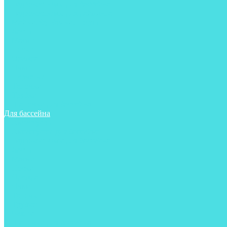
Гидрокостюмы для бассейна
Гидрокостюмы для дайвинга
Майки, футболки, шорты
Ласты
Маски
Носки
Одежда
Очки
Перчатки
Тапочки
Трубки
Шапочки для бассейна
Для бассейна
Аксессуары
Аксессуары для бассейна
Гидрокостюмы для бассейна
Ласты
Маски
Носки
Одежда
Очки
Тапочки
Трубки
Чехлы
Шапочки для бассейна