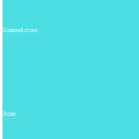
Тапочки
Трубки
Фонари
Чехлы
Шлема, подшлемники
Пляжный отдых
Аксессуары
Боты
Ласты
Маски
Носки
Одежда
Перчатки
Очки
Сумки, баулы, рюкзаки
Тапочки
Трубки
Фонари
Чехлы
Шапочки, банданы
Детям
Боты
Аксессуары
Аксессуары для бассейна
Боты