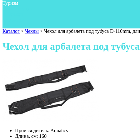
Туризм
Аксессуары
Одежда
Фонари
Ножи
Каталог
>
Чехлы
>
Чехол для арбалета под тубуса D-110mm, дл
Чехол для арбалета под тубус
Производитель:
Aquatics
Длина, см:
160