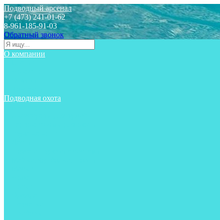
Подводный арсенал
+7 (473) 241-01-62
8-961-185-91-03
Обратный звонок
О компании
Статьи
Новости
Отзывы
Контакты
Подводная охота
Аксессуары
Аксессуары для ружей
Гидрокостюмы для охоты
Груза на ноги
Ласты
Пояса и грузовые системы
Майки, футболки, шорты
Маски
Ножи
Носки
Одежда
Перчатки
Приборы