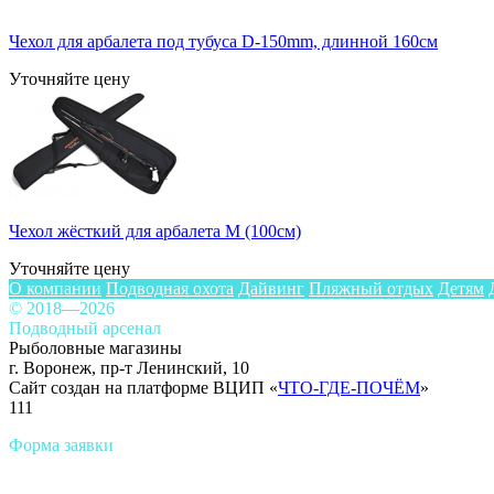
Чехол для арбалета под тубуса D-150mm, длинной 160см
Уточняйте цену
Чехол жёсткий для арбалета М (100см)
Уточняйте цену
О компании
Подводная охота
Дайвинг
Пляжный отдых
Детям
© 2018—2026
Подводный арсенал
Рыболовные магазины
г. Воронеж, пр-т Ленинский, 10
Сайт создан на платформе ВЦИП «
ЧТО-ГДЕ-ПОЧЁМ
»
111
Форма заявки