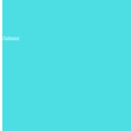
Ружья
Рукавицы
Трубки
Сумки, баулы, рюкзаки
Фонари
Чехлы
Шлема, подшлемники
Дайвинг
Аксессуары
Боты
Гидрокостюмы для дайвинга
Груза на ноги
Регуляторы
Компенсаторы
Балоны
Пояса и грузовые системы
Ласты
Майки, футболки, шорты
Маски
Ножи
Носки
Перчатки
Приборы
Рукавицы
Сумки, баулы, рюкзаки