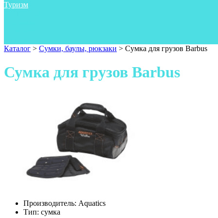
Туризм
Аксессуары
Одежда
Фонари
Ножи
Каталог
>
Сумки, баулы, рюкзаки
>
Сумка для грузов Barbus
Сумка для грузов Barbus
Производитель:
Aquatics
Тип:
сумка