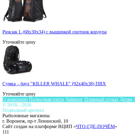
Рюкзак L (68x30x34) с вышивкой охотник кордура
Уточняйте цену
Сумка – баул "КILLER WHALE" (92x40x38) ПВХ
Уточняйте цену
О компании
Подводная охота
Дайвинг
Пляжный отдых
Детям
© 2018—2026
Подводный арсенал
Рыболовные магазины
г. Воронеж, пр-т Ленинский, 10
Сайт создан на платформе ВЦИП «
ЧТО-ГДЕ-ПОЧЁМ
»
111