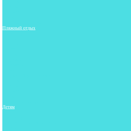
Тапочки
Трубки
Фонари
Чехлы
Шлема, подшлемники
Пляжный отдых
Аксессуары
Боты
Ласты
Маски
Носки
Одежда
Перчатки
Очки
Сумки, баулы, рюкзаки
Тапочки
Трубки
Фонари
Чехлы
Шапочки, банданы
Детям
Боты
Аксессуары
Аксессуары для бассейна
Боты