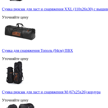
Сумка рюкзак для ласт и снаряжения ХXL (110x26x30) с выши
Уточняйте цену
Сумка для снаряжения Тополь (94см) ПВХ
Уточняйте цену
Сумка рюкзак для ласт и снаряжения M (67x25x26) кордура
Уточняйте цену