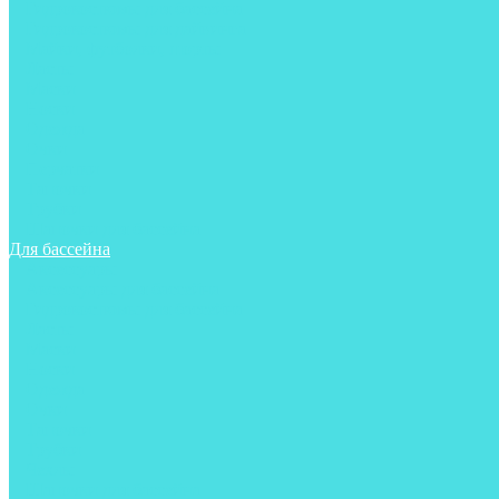
Гидрокостюмы для бассейна
Гидрокостюмы для дайвинга
Майки, футболки, шорты
Ласты
Маски
Носки
Одежда
Очки
Перчатки
Тапочки
Трубки
Шапочки для бассейна
Для бассейна
Аксессуары
Аксессуары для бассейна
Гидрокостюмы для бассейна
Ласты
Маски
Носки
Одежда
Очки
Тапочки
Трубки
Чехлы
Шапочки для бассейна