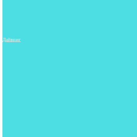
Ружья
Рукавицы
Трубки
Сумки, баулы, рюкзаки
Фонари
Чехлы
Шлема, подшлемники
Дайвинг
Аксессуары
Боты
Гидрокостюмы для дайвинга
Груза на ноги
Регуляторы
Компенсаторы
Балоны
Пояса и грузовые системы
Ласты
Майки, футболки, шорты
Маски
Ножи
Носки
Перчатки
Приборы
Рукавицы
Сумки, баулы, рюкзаки