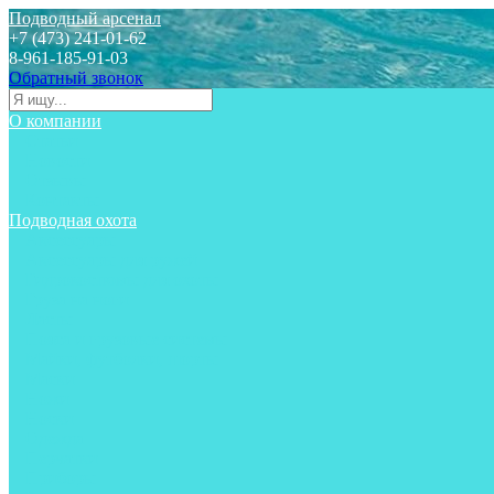
Подводный арсенал
+7 (473) 241-01-62
8-961-185-91-03
Обратный звонок
О компании
Статьи
Новости
Отзывы
Контакты
Подводная охота
Аксессуары
Аксессуары для ружей
Гидрокостюмы для охоты
Груза на ноги
Ласты
Пояса и грузовые системы
Майки, футболки, шорты
Маски
Ножи
Носки
Одежда
Перчатки
Приборы