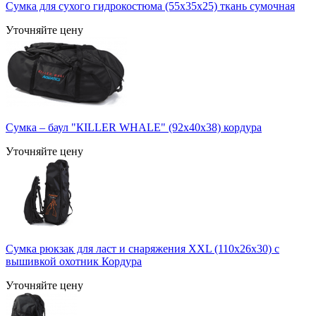
Сумка для сухого гидрокостюма (55x35x25) ткань сумочная
Уточняйте цену
Сумка – баул "КILLER WHALE" (92x40x38) кордура
Уточняйте цену
Сумка рюкзак для ласт и снаряжения ХXL (110x26x30) с
вышивкой охотник Кордура
Уточняйте цену