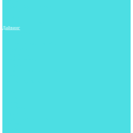
Трубки
Сумки, баулы, рюкзаки
Фонари
Чехлы
Шлема, подшлемники
Дайвинг
Аксессуары
Боты
Гидрокостюмы для дайвинга
Груза на ноги
Регуляторы
Компенсаторы
Балоны
Пояса и грузовые системы
Ласты
Майки, футболки, шорты
Маски
Ножи
Носки
Перчатки
Приборы
Рукавицы
Сумки, баулы, рюкзаки
Тапочки
Трубки