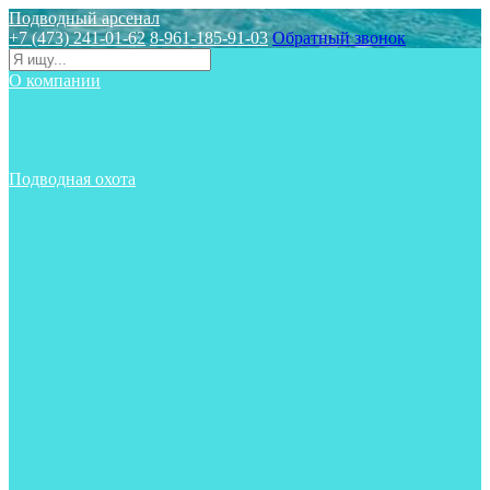
Подводный арсенал
+7 (473) 241-01-62
8-961-185-91-03
Обратный звонок
О компании
Статьи
Новости
Отзывы
Контакты
Подводная охота
Аксессуары
Аксессуары для ружей
Гидрокостюмы для охоты
Груза на ноги
Ласты
Пояса и грузовые системы
Майки, футболки, шорты
Маски
Ножи
Носки
Одежда
Перчатки
Приборы
Ружья
Рукавицы