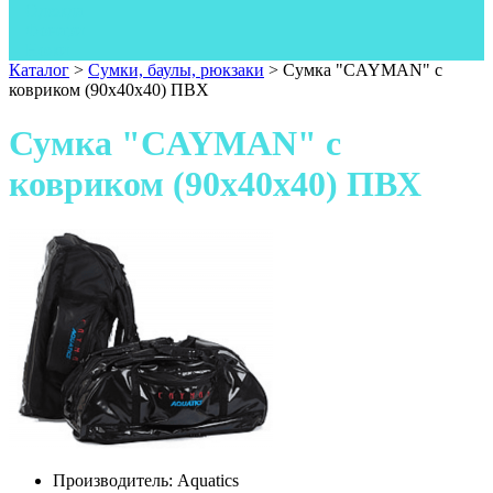
Одежда
Фонари
Ножи
Каталог
>
Сумки, баулы, рюкзаки
>
Сумка "СAYMAN" c
ковриком (90x40x40) ПВХ
Сумка "СAYMAN" c
ковриком (90x40x40) ПВХ
Производитель:
Aquatics