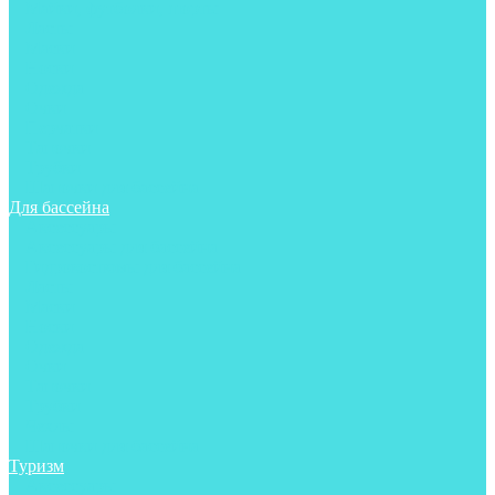
Майки, футболки, шорты
Ласты
Маски
Носки
Одежда
Очки
Перчатки
Тапочки
Трубки
Шапочки для бассейна
Для бассейна
Аксессуары
Аксессуары для бассейна
Гидрокостюмы для бассейна
Ласты
Маски
Носки
Одежда
Очки
Тапочки
Трубки
Чехлы
Шапочки для бассейна
Туризм
Аксессуары