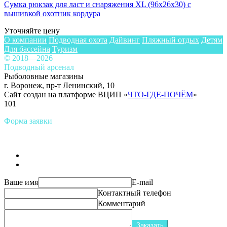
Сумка рюкзак для ласт и снаряжения XL (96x26x30) с
вышивкой охотник кордура
Уточняйте цену
О компании
Подводная охота
Дайвинг
Пляжный отдых
Детям
Для бассейна
Туризм
© 2018—2026
Подводный арсенал
Рыболовные магазины
г. Воронеж, пр-т Ленинский, 10
Сайт создан на платформе ВЦИП «
ЧТО-ГДЕ-ПОЧЁМ
»
101
Форма заявки
Ваше имя
E-mail
Контактный телефон
Комментарий
Заказать