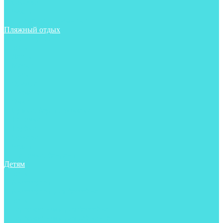
Фонари
Чехлы
Шлема, подшлемники
Пляжный отдых
Аксессуары
Боты
Ласты
Маски
Носки
Одежда
Перчатки
Очки
Сумки, баулы, рюкзаки
Тапочки
Трубки
Фонари
Чехлы
Шапочки, банданы
Детям
Боты
Аксессуары
Аксессуары для бассейна
Боты
Гидрокостюмы для бассейна
Гидрокостюмы для дайвинга