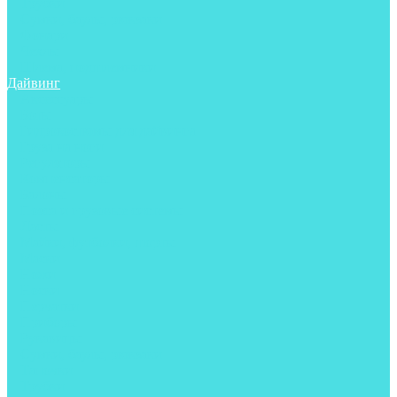
Трубки
Сумки, баулы, рюкзаки
Фонари
Чехлы
Шлема, подшлемники
Дайвинг
Аксессуары
Боты
Гидрокостюмы для дайвинга
Груза на ноги
Регуляторы
Компенсаторы
Балоны
Пояса и грузовые системы
Ласты
Майки, футболки, шорты
Маски
Ножи
Носки
Перчатки
Приборы
Рукавицы
Сумки, баулы, рюкзаки
Тапочки
Трубки