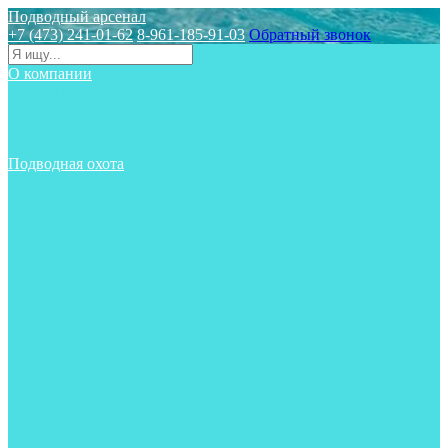
Подводный арсенал
+7 (473) 241-01-62
8-961-185-91-03
Обратный звонок
О компании
Статьи
Новости
Отзывы
Контакты
Подводная охота
Аксессуары
Аксессуары для ружей
Гидрокостюмы для охоты
Груза на ноги
Ласты
Пояса и грузовые системы
Майки, футболки, шорты
Маски
Ножи
Носки
Одежда
Перчатки
Приборы
Ружья
Рукавицы