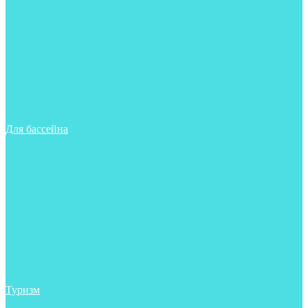
Майки, футболки, шорты
Ласты
Маски
Носки
Одежда
Очки
Перчатки
Тапочки
Трубки
Шапочки для бассейна
Для бассейна
Аксессуары
Аксессуары для бассейна
Гидрокостюмы для бассейна
Ласты
Маски
Носки
Одежда
Очки
Тапочки
Трубки
Чехлы
Шапочки для бассейна
Туризм
Аксессуары