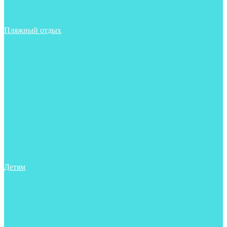
Фонари
Чехлы
Шлема, подшлемники
Пляжный отдых
Аксессуары
Боты
Ласты
Маски
Носки
Одежда
Перчатки
Очки
Сумки, баулы, рюкзаки
Тапочки
Трубки
Фонари
Чехлы
Шапочки, банданы
Детям
Боты
Аксессуары
Аксессуары для бассейна
Боты
Гидрокостюмы для бассейна
Гидрокостюмы для дайвинга