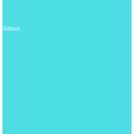
Трубки
Сумки, баулы, рюкзаки
Фонари
Чехлы
Шлема, подшлемники
Дайвинг
Аксессуары
Боты
Гидрокостюмы для дайвинга
Груза на ноги
Регуляторы
Компенсаторы
Балоны
Пояса и грузовые системы
Ласты
Майки, футболки, шорты
Маски
Ножи
Носки
Перчатки
Приборы
Рукавицы
Сумки, баулы, рюкзаки
Тапочки
Трубки