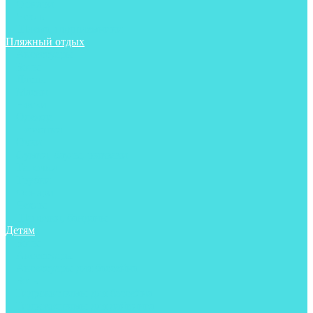
Фонари
Чехлы
Шлема, подшлемники
Пляжный отдых
Аксессуары
Боты
Ласты
Маски
Носки
Одежда
Перчатки
Очки
Сумки, баулы, рюкзаки
Тапочки
Трубки
Фонари
Чехлы
Шапочки, банданы
Детям
Боты
Аксессуары
Аксессуары для бассейна
Боты
Гидрокостюмы для бассейна
Гидрокостюмы для дайвинга