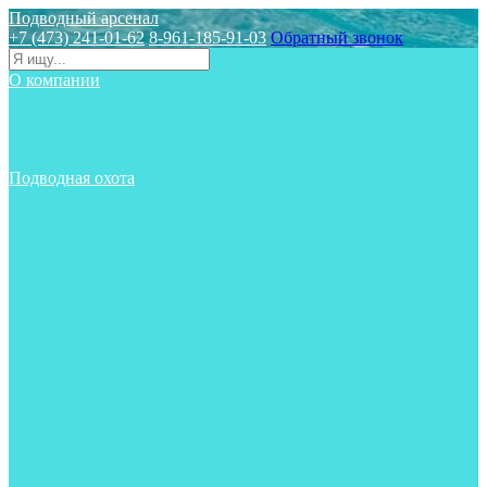
Подводный арсенал
+7 (473) 241-01-62
8-961-185-91-03
Обратный звонок
О компании
Статьи
Новости
Отзывы
Контакты
Подводная охота
Аксессуары
Аксессуары для ружей
Гидрокостюмы для охоты
Груза на ноги
Ласты
Пояса и грузовые системы
Майки, футболки, шорты
Маски
Ножи
Носки
Одежда
Перчатки
Приборы
Ружья
Рукавицы