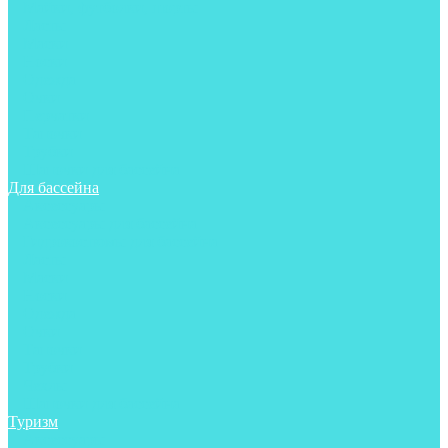
Майки, футболки, шорты
Ласты
Маски
Носки
Одежда
Очки
Перчатки
Тапочки
Трубки
Шапочки для бассейна
Для бассейна
Аксессуары
Аксессуары для бассейна
Гидрокостюмы для бассейна
Ласты
Маски
Носки
Одежда
Очки
Тапочки
Трубки
Чехлы
Шапочки для бассейна
Туризм
Аксессуары