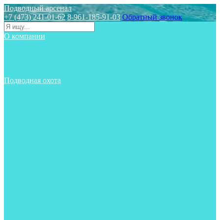
Подводный арсенал
+7 (473) 241-01-62
8-961-185-91-03
Обратный звонок
О компании
Статьи
Новости
Отзывы
Контакты
Подводная охота
Аксессуары
Аксессуары для ружей
Гидрокостюмы для охоты
Груза на ноги
Ласты
Пояса и грузовые системы
Майки, футболки, шорты
Маски
Ножи
Носки
Одежда
Перчатки
Приборы
Ружья
Рукавицы