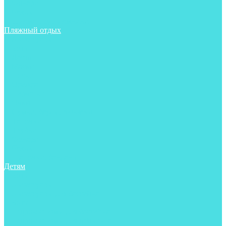
Фонари
Чехлы
Шлема, подшлемники
Пляжный отдых
Аксессуары
Боты
Ласты
Маски
Носки
Одежда
Перчатки
Очки
Сумки, баулы, рюкзаки
Тапочки
Трубки
Фонари
Чехлы
Шапочки, банданы
Детям
Боты
Аксессуары
Аксессуары для бассейна
Боты
Гидрокостюмы для бассейна
Гидрокостюмы для дайвинга