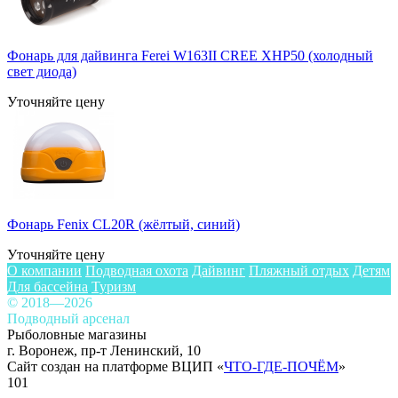
Фонарь для дайвинга Ferei W163II CREE XHP50 (холодный
свет диода)
Уточняйте цену
Фонарь Fenix CL20R (жёлтый, синий)
Уточняйте цену
О компании
Подводная охота
Дайвинг
Пляжный отдых
Детям
Для бассейна
Туризм
© 2018—2026
Подводный арсенал
Рыболовные магазины
г. Воронеж, пр-т Ленинский, 10
Сайт создан на платформе ВЦИП «
ЧТО-ГДЕ-ПОЧЁМ
»
101