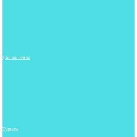
Майки, футболки, шорты
Ласты
Маски
Носки
Одежда
Очки
Перчатки
Тапочки
Трубки
Шапочки для бассейна
Для бассейна
Аксессуары
Аксессуары для бассейна
Гидрокостюмы для бассейна
Ласты
Маски
Носки
Одежда
Очки
Тапочки
Трубки
Чехлы
Шапочки для бассейна
Туризм
Аксессуары