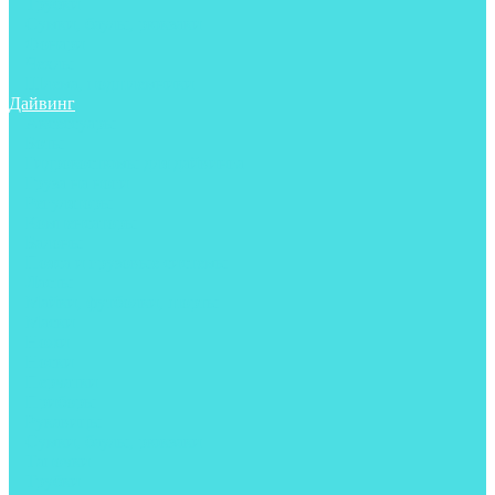
Трубки
Сумки, баулы, рюкзаки
Фонари
Чехлы
Шлема, подшлемники
Дайвинг
Аксессуары
Боты
Гидрокостюмы для дайвинга
Груза на ноги
Регуляторы
Компенсаторы
Балоны
Пояса и грузовые системы
Ласты
Майки, футболки, шорты
Маски
Ножи
Носки
Перчатки
Приборы
Рукавицы
Сумки, баулы, рюкзаки
Тапочки
Трубки