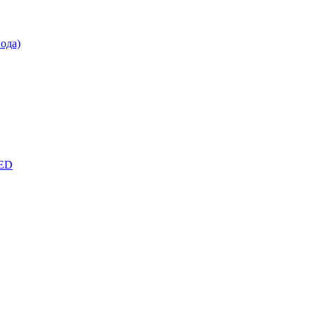
ода)
LED