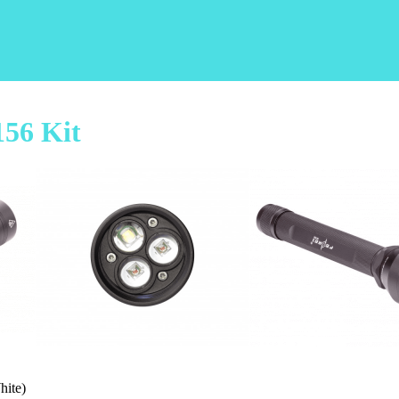
56 Kit
ite)