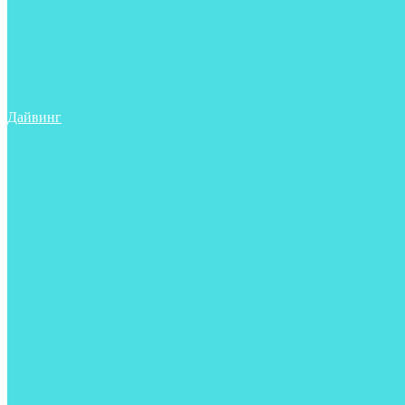
Ружья
Рукавицы
Трубки
Сумки, баулы, рюкзаки
Фонари
Чехлы
Шлема, подшлемники
Дайвинг
Аксессуары
Боты
Гидрокостюмы для дайвинга
Груза на ноги
Регуляторы
Компенсаторы
Балоны
Пояса и грузовые системы
Ласты
Майки, футболки, шорты
Маски
Ножи
Носки
Перчатки
Приборы
Рукавицы
Сумки, баулы, рюкзаки