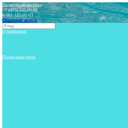
Подводный арсенал
+7 (473) 241-01-62
8-961-185-91-03
Обратный звонок
О компании
Статьи
Новости
Отзывы
Контакты
Подводная охота
Аксессуары
Аксессуары для ружей
Гидрокостюмы для охоты
Груза на ноги
Ласты
Пояса и грузовые системы
Майки, футболки, шорты
Маски
Ножи
Носки
Одежда
Перчатки
Приборы