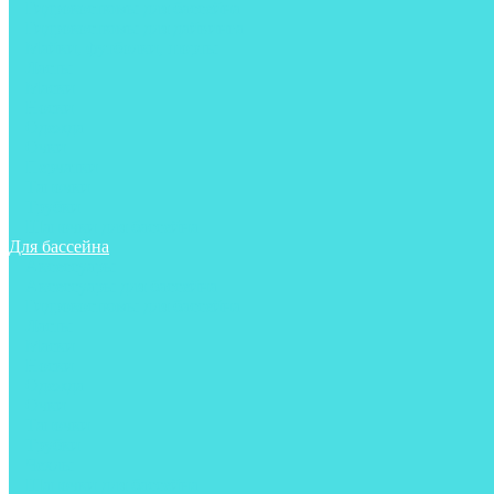
Гидрокостюмы для бассейна
Гидрокостюмы для дайвинга
Майки, футболки, шорты
Ласты
Маски
Носки
Одежда
Очки
Перчатки
Тапочки
Трубки
Шапочки для бассейна
Для бассейна
Аксессуары
Аксессуары для бассейна
Гидрокостюмы для бассейна
Ласты
Маски
Носки
Одежда
Очки
Тапочки
Трубки
Чехлы
Шапочки для бассейна