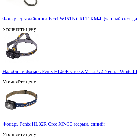
Фонарь для дайвинга Ferei W151B CREE XM-L (теплый свет ди
Уточняйте цену
Налобный фонарь Fenix HL60R Cree XM-L2 U2 Neutral White 
Уточняйте цену
Фонарь Fenix HL32R Cree XP-G3 (серый, синий)
Уточняйте цену