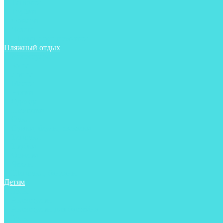
Тапочки
Трубки
Фонари
Чехлы
Шлема, подшлемники
Пляжный отдых
Аксессуары
Боты
Ласты
Маски
Носки
Одежда
Перчатки
Очки
Сумки, баулы, рюкзаки
Тапочки
Трубки
Фонари
Чехлы
Шапочки, банданы
Детям
Боты
Аксессуары
Аксессуары для бассейна
Боты