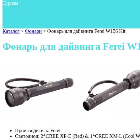
Туризм
Аксессуары
Одежда
Фонари
Ножи
Каталог
>
Фонари
>
Фонарь для дайвинга Ferei W156 Kit
Фонарь для дайвинга Ferei W1
Производитель:
Ferei
Светодиод:
2*CREE XP-E (Red) & 1*CREE XM-L (Cool Wh