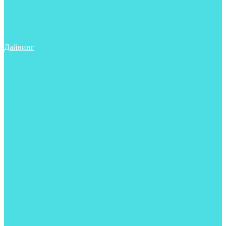
Трубки
Сумки, баулы, рюкзаки
Фонари
Чехлы
Шлема, подшлемники
Дайвинг
Аксессуары
Боты
Гидрокостюмы для дайвинга
Груза на ноги
Регуляторы
Компенсаторы
Балоны
Пояса и грузовые системы
Ласты
Майки, футболки, шорты
Маски
Ножи
Носки
Перчатки
Приборы
Рукавицы
Сумки, баулы, рюкзаки
Тапочки
Трубки