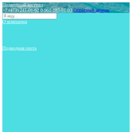
Подводный арсенал
+7 (473) 241-01-62
8-961-185-91-03
Обратный звонок
О компании
Статьи
Новости
Отзывы
Контакты
Подводная охота
Аксессуары
Аксессуары для ружей
Гидрокостюмы для охоты
Груза на ноги
Ласты
Пояса и грузовые системы
Майки, футболки, шорты
Маски
Ножи
Носки
Одежда
Перчатки
Приборы
Ружья
Рукавицы