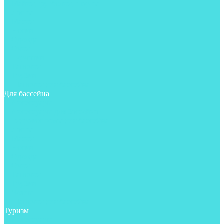
Майки, футболки, шорты
Ласты
Маски
Носки
Одежда
Очки
Перчатки
Тапочки
Трубки
Шапочки для бассейна
Для бассейна
Аксессуары
Аксессуары для бассейна
Гидрокостюмы для бассейна
Ласты
Маски
Носки
Одежда
Очки
Тапочки
Трубки
Чехлы
Шапочки для бассейна
Туризм
Аксессуары