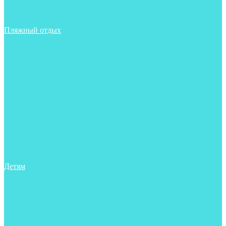
Фонари
Чехлы
Шлема, подшлемники
Пляжный отдых
Аксессуары
Боты
Ласты
Маски
Носки
Одежда
Перчатки
Очки
Сумки, баулы, рюкзаки
Тапочки
Трубки
Фонари
Чехлы
Шапочки, банданы
Детям
Боты
Аксессуары
Аксессуары для бассейна
Боты
Гидрокостюмы для бассейна
Гидрокостюмы для дайвинга