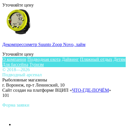
Уточняйте цену
Декомпрессиметр Suunto Zoop Novo, лайм
Уточняйте цену
О компании
Подводная охота
Дайвинг
Пляжный отдых
Детям
Для бассейна
Туризм
© 2018—2026
Подводный арсенал
Рыболовные магазины
г. Воронеж, пр-т Ленинский, 10
Сайт создан на платформе ВЦИП «
ЧТО-ГДЕ-ПОЧЁМ
»
101
Форма заявки