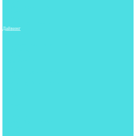
Трубки
Сумки, баулы, рюкзаки
Фонари
Чехлы
Шлема, подшлемники
Дайвинг
Аксессуары
Боты
Гидрокостюмы для дайвинга
Груза на ноги
Регуляторы
Компенсаторы
Балоны
Пояса и грузовые системы
Ласты
Майки, футболки, шорты
Маски
Ножи
Носки
Перчатки
Приборы
Рукавицы
Сумки, баулы, рюкзаки
Тапочки
Трубки