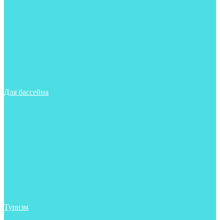
Майки, футболки, шорты
Ласты
Маски
Носки
Одежда
Очки
Перчатки
Тапочки
Трубки
Шапочки для бассейна
Для бассейна
Аксессуары
Аксессуары для бассейна
Гидрокостюмы для бассейна
Ласты
Маски
Носки
Одежда
Очки
Тапочки
Трубки
Чехлы
Шапочки для бассейна
Туризм
Аксессуары