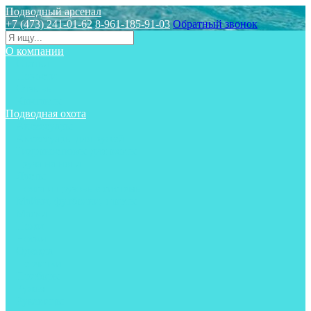
Подводный арсенал
+7 (473) 241-01-62
8-961-185-91-03
Обратный звонок
О компании
Статьи
Новости
Отзывы
Контакты
Подводная охота
Аксессуары
Аксессуары для ружей
Гидрокостюмы для охоты
Груза на ноги
Ласты
Пояса и грузовые системы
Майки, футболки, шорты
Маски
Ножи
Носки
Одежда
Перчатки
Приборы
Ружья
Рукавицы