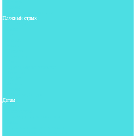
Фонари
Чехлы
Шлема, подшлемники
Пляжный отдых
Аксессуары
Боты
Ласты
Маски
Носки
Одежда
Перчатки
Очки
Сумки, баулы, рюкзаки
Тапочки
Трубки
Фонари
Чехлы
Шапочки, банданы
Детям
Боты
Аксессуары
Аксессуары для бассейна
Боты
Гидрокостюмы для бассейна
Гидрокостюмы для дайвинга