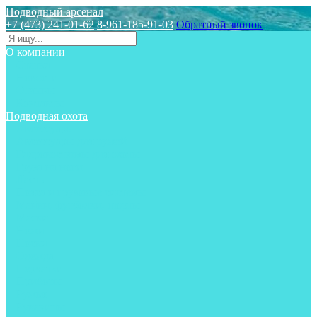
Подводный арсенал
+7 (473) 241-01-62
8-961-185-91-03
Обратный звонок
О компании
Статьи
Новости
Отзывы
Контакты
Подводная охота
Аксессуары
Аксессуары для ружей
Гидрокостюмы для охоты
Груза на ноги
Ласты
Пояса и грузовые системы
Майки, футболки, шорты
Маски
Ножи
Носки
Одежда
Перчатки
Приборы
Ружья
Рукавицы