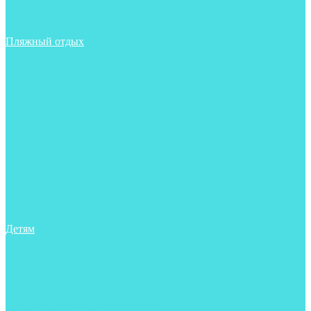
Фонари
Чехлы
Шлема, подшлемники
Пляжный отдых
Аксессуары
Боты
Ласты
Маски
Носки
Одежда
Перчатки
Очки
Сумки, баулы, рюкзаки
Тапочки
Трубки
Фонари
Чехлы
Шапочки, банданы
Детям
Боты
Аксессуары
Аксессуары для бассейна
Боты
Гидрокостюмы для бассейна
Гидрокостюмы для дайвинга