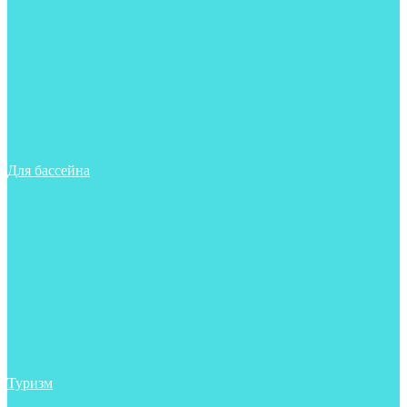
Майки, футболки, шорты
Ласты
Маски
Носки
Одежда
Очки
Перчатки
Тапочки
Трубки
Шапочки для бассейна
Для бассейна
Аксессуары
Аксессуары для бассейна
Гидрокостюмы для бассейна
Ласты
Маски
Носки
Одежда
Очки
Тапочки
Трубки
Чехлы
Шапочки для бассейна
Туризм
Аксессуары