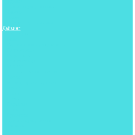
Трубки
Сумки, баулы, рюкзаки
Фонари
Чехлы
Шлема, подшлемники
Дайвинг
Аксессуары
Боты
Гидрокостюмы для дайвинга
Груза на ноги
Регуляторы
Компенсаторы
Балоны
Пояса и грузовые системы
Ласты
Майки, футболки, шорты
Маски
Ножи
Носки
Перчатки
Приборы
Рукавицы
Сумки, баулы, рюкзаки
Тапочки
Трубки