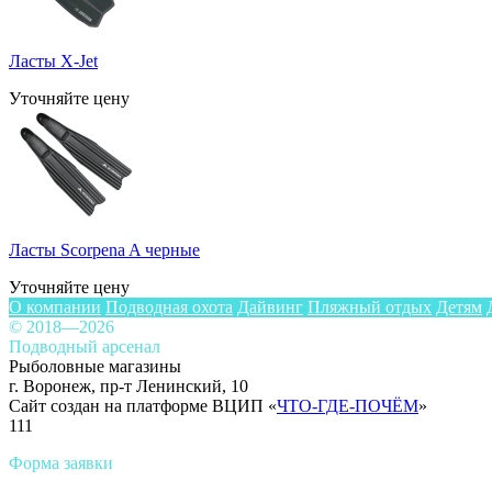
Ласты X-Jet
Уточняйте цену
Ласты Scorpena A черные
Уточняйте цену
О компании
Подводная охота
Дайвинг
Пляжный отдых
Детям
© 2018—2026
Подводный арсенал
Рыболовные магазины
г. Воронеж, пр-т Ленинский, 10
Сайт создан на платформе ВЦИП «
ЧТО-ГДЕ-ПОЧЁМ
»
111
Форма заявки