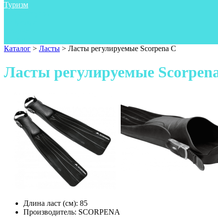
Туризм
Аксессуары
Одежда
Фонари
Ножи
Каталог
>
Ласты
>
Ласты регулируемые Scorpena C
Ласты регулируемые Scorpen
Длина ласт (см):
85
Производитель:
SCORPENA