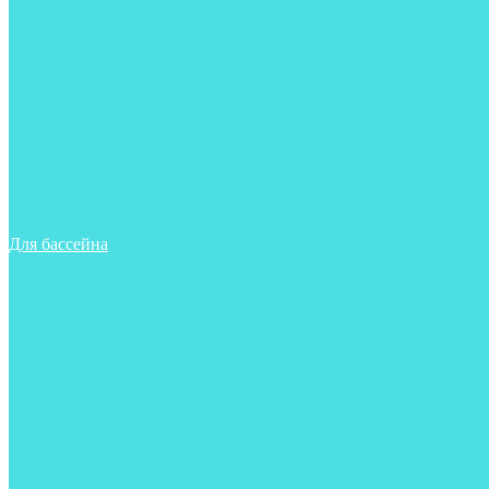
Гидрокостюмы для бассейна
Гидрокостюмы для дайвинга
Майки, футболки, шорты
Ласты
Маски
Носки
Одежда
Очки
Перчатки
Тапочки
Трубки
Шапочки для бассейна
Для бассейна
Аксессуары
Аксессуары для бассейна
Гидрокостюмы для бассейна
Ласты
Маски
Носки
Одежда
Очки
Тапочки
Трубки
Чехлы
Шапочки для бассейна