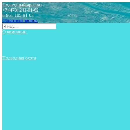
Подводный арсенал
+7 (473) 241-01-62
8-961-185-91-03
Обратный звонок
О компании
Статьи
Новости
Отзывы
Контакты
Подводная охота
Аксессуары
Аксессуары для ружей
Гидрокостюмы для охоты
Груза на ноги
Ласты
Пояса и грузовые системы
Майки, футболки, шорты
Маски
Ножи
Носки
Одежда
Перчатки
Приборы