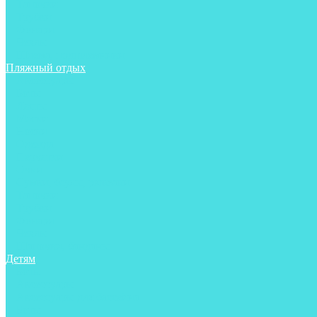
Тапочки
Трубки
Фонари
Чехлы
Шлема, подшлемники
Пляжный отдых
Аксессуары
Боты
Ласты
Маски
Носки
Одежда
Перчатки
Очки
Сумки, баулы, рюкзаки
Тапочки
Трубки
Фонари
Чехлы
Шапочки, банданы
Детям
Боты
Аксессуары
Аксессуары для бассейна
Боты